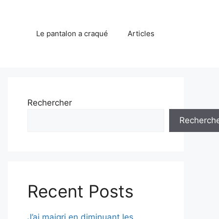
Le pantalon a craqué
Articles
Rechercher
Recherch
Recent Posts
J’ai maigri en diminuant les